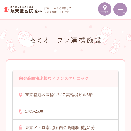
妊娠・出産から産後まで
末永くサポートします。
アクセス
メニュー
順
天
堂
医
院
産
科
白金高輪海老根ウィメンズクリニック
東京都港区高輪1-2-17 高輪梶ビル5階
5789-2590
東京メトロ南北線 白金高輪駅 徒歩1分