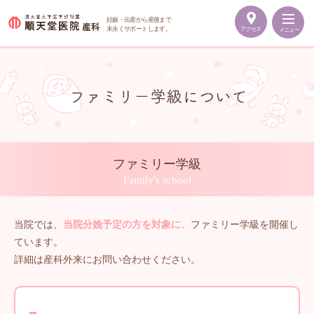
妊娠・出産から産後まで
末永くサポートします。
アクセス
メニュー
順
天
堂
医
院
産
科
ファミリー学級
Family's school
当院では、
当院分娩予定の方を対象に、
ファミリー学級を開催し
ています。
詳細は産科外来にお問い合わせください。