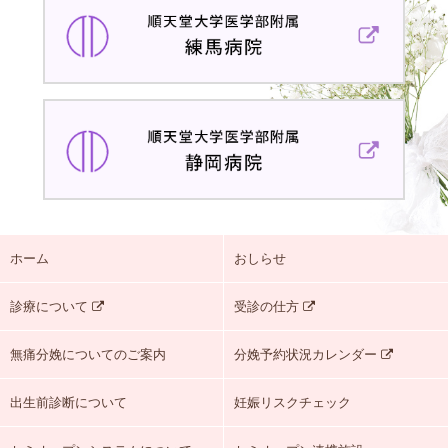
医
天
学
堂
部
大
附
学
属
順
医
浦
天
学
安
堂
部
病
大
附
院
学
属
医
練
ホーム
おしらせ
学
馬
部
病
診療について
受診の仕方
附
院
属
無痛分娩についてのご案内
分娩予約状況カレンダー
静
岡
出生前診断について
妊娠リスクチェック
病
院