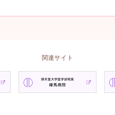
関連サイト
順
順
天
天
堂
堂
大
大
学
学
医
医