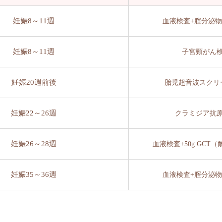
妊娠8～11週
血液検査+腟分泌
妊娠8～11週
子宮頸がん
妊娠20週前後
胎児超音波スクリ
妊娠22～26週
クラミジア抗
妊娠26～28週
血液検査+50g GCT
妊娠35～36週
血液検査+腟分泌