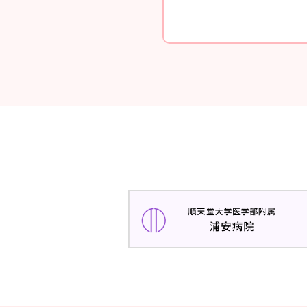
順
天
堂
大
学
医