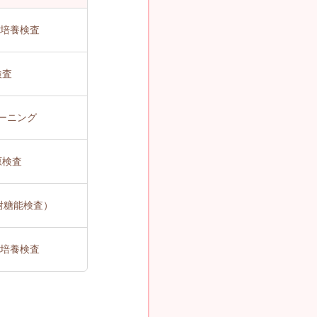
物培養検査
検査
ーニング
原検査
（耐糖能検査）
物培養検査