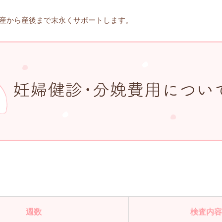
産から産後まで
末永くサポートします。
週数
検査内容