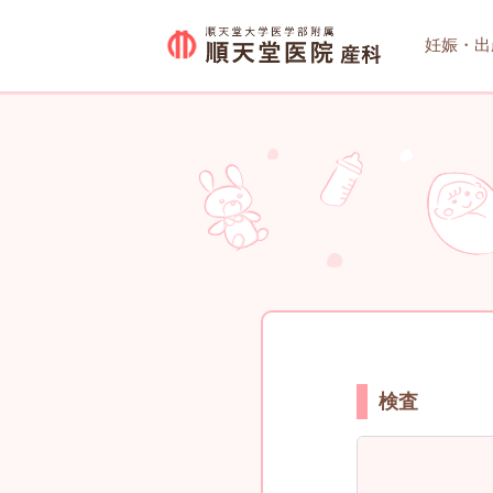
妊娠・出
順
天
堂
医
院
産
科
検査