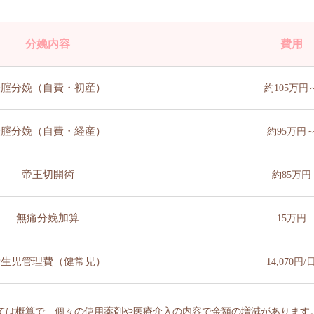
分娩内容
費用
経腟分娩（自費・初産）
約105万円
経腟分娩（自費・経産）
約95万円
帝王切開術
約85万円
無痛分娩加算
15万円
新生児管理費（健常児）
14,070円/
ては概算で、個々の使用薬剤や医療介入の内容で金額の増減があります