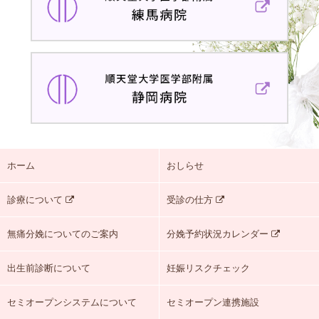
学
堂
部
大
附
学
属
順
医
浦
天
学
安
堂
部
病
大
附
院
学
属
医
練
ホーム
おしらせ
学
馬
部
病
診療について
受診の仕方
附
院
属
無痛分娩についてのご案内
分娩予約状況カレンダー
静
岡
出生前診断について
妊娠リスクチェック
病
院
セミオープンシステムについて
セミオープン連携施設