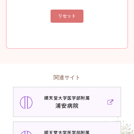
関連サイト
順
天
堂
大
学
順
医
天