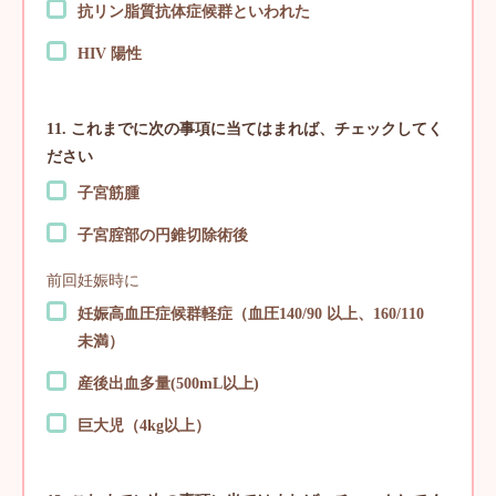
抗リン脂質抗体症候群といわれた
HIV 陽性
11. これまでに次の事項に当てはまれば、チェックしてく
ださい
子宮筋腫
子宮腟部の円錐切除術後
前回妊娠時に
妊娠高血圧症候群軽症（血圧140/90 以上、160/110
未満）
産後出血多量(500mL以上)
巨大児（4kg以上）