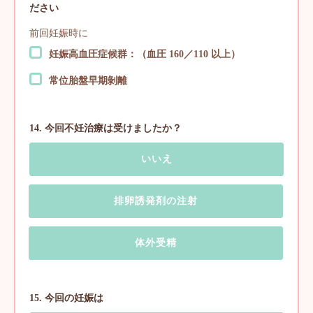
ださい
前回妊娠時に
妊娠高血圧症候群：（血圧 160／110 以上）
常位胎盤早期剝離
14. 今回不妊治療は受けましたか？
いいえ
排卵誘発剤の注射
体外受精
15. 今回の妊娠は